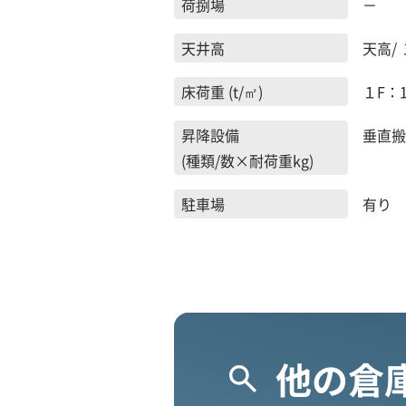
荷捌場
－
天井高
天高/ 
床荷重 (t/㎡)
１F：1.
昇降設備
垂直搬送
(種類/数×耐荷重kg)
駐車場
有り 
他の倉