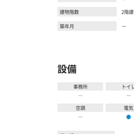
建物階数
2階建
築年月
－
設備
事務所
トイ
―
―
空調
電気
―
●