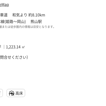
eMap
車道 和気より 約8.10km
本線(姫路～岡山) 熊山駅
離または徒歩圏内の情報は目安となります。
坪 ｜1,223.14 ㎡
問合せください）
可
高床