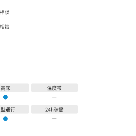
相談
相談
高床
温度帯
●
―
大型通行
24h稼働
●
―