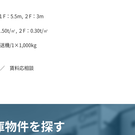
１F：5.5m, ２F：3m
50t/㎡, ２F：0.30t/㎡
機/1×1,000kg
／ 賃料応相談
庫物件を探す