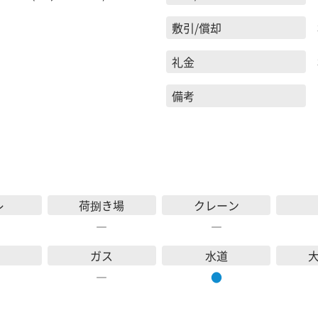
敷引/償却
礼金
備考
レ
荷捌き場
クレーン
―
―
ガス
水道
―
●