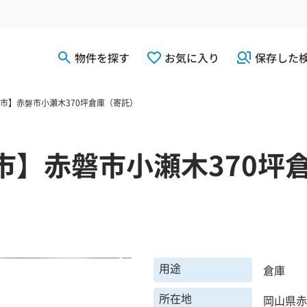
物件を探す
お気に入り
保存した
市】赤磐市小瀬木370坪倉庫（寄託）
市】赤磐市小瀬木370坪
用途
倉庫
所在地
岡山県赤