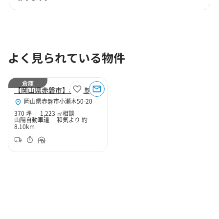
よく見られている物件
倉庫
【岡山県赤磐市】赤磐市小瀬木370坪倉庫（寄託）
岡山県赤磐市小瀬木50-20
370 坪
1,223 ㎡
相談
山陽自動車道 和気より 約
8.10km