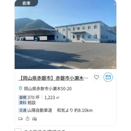
倉庫
【岡山県赤磐市】赤磐市小瀬木370坪倉庫（寄託）
岡山県赤磐市小瀬木50-20
370 坪
1,223 ㎡
面積
相談
賃料
山陽自動車道 和気より 約8.10km
交通