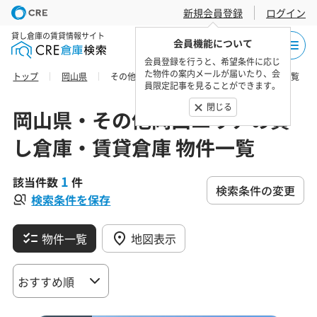
新規会員登録
ログイン
貸し倉庫の賃貸情報サイト
会員機能について
会員登録を行うと、希望条件に応じ
た物件の案内メールが届いたり、会
トップ
岡山県
その他岡山エリアの貸し倉庫・賃貸倉庫 物件一覧
員限定記事を見ることができます。
閉じる
岡山県・その他岡山エリアの貸
し倉庫・賃貸倉庫 物件一覧
1
該当件数
件
検索条件の変更
検索条件を保存
物件一覧
地図表示