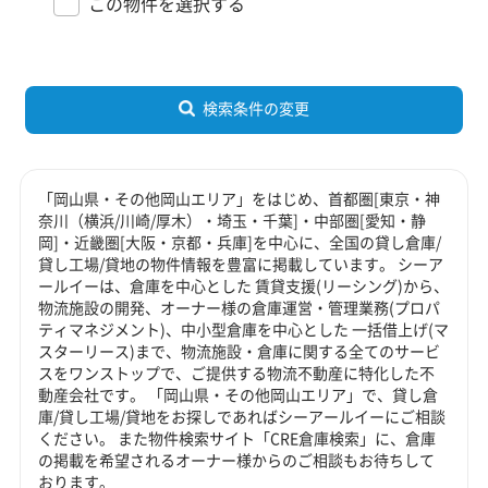
この物件を選択する
検索条件の変更
「岡山県・その他岡山エリア」をはじめ、首都圏[東京・神
奈川（横浜/川崎/厚木）・埼玉・千葉]・中部圏[愛知・静
岡]・近畿圏[大阪・京都・兵庫]を中心に、全国の貸し倉庫/
貸し工場/貸地の物件情報を豊富に掲載しています。 シーア
ールイーは、倉庫を中心とした 賃貸支援(リーシング)から、
物流施設の開発、オーナー様の倉庫運営・管理業務(プロパ
ティマネジメント)、中小型倉庫を中心とした 一括借上げ(マ
スターリース)まで、物流施設・倉庫に関する全てのサービ
スをワンストップで、ご提供する物流不動産に特化した不
動産会社です。 「岡山県・その他岡山エリア」で、貸し倉
庫/貸し工場/貸地をお探しであればシーアールイーにご相談
ください。 また物件検索サイト「CRE倉庫検索」に、倉庫
の掲載を希望されるオーナー様からのご相談もお待ちして
おります。