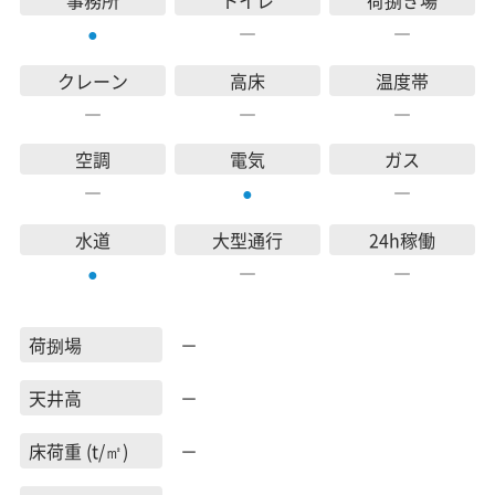
事務所
トイレ
荷捌き場
―
―
●
クレーン
高床
温度帯
―
―
―
空調
電気
ガス
―
―
●
水道
大型通行
24h稼働
―
―
●
荷捌場
－
天井高
－
床荷重 (t/㎡)
－