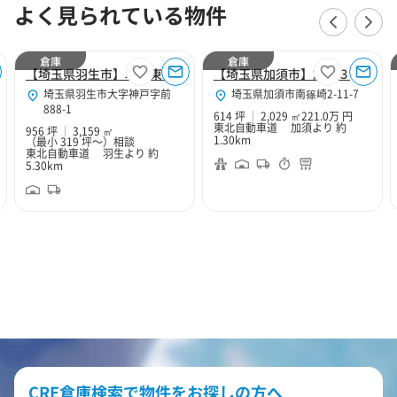
よく見られている物件
倉庫
倉庫
【埼玉県羽生市】北関東Hubセンター
【埼玉県加須市】加須３
埼玉県羽生市大字神戸字前
埼玉県加須市南篠崎2-11-7
888-1
614 坪
2,029 ㎡
221.0万 円
東北自動車道 加須より 約
956 坪
3,159 ㎡
1.30km
（最小 319 坪～）
相談
東北自動車道 羽生より 約
5.30km
CRE倉庫検索で物件をお探しの方へ