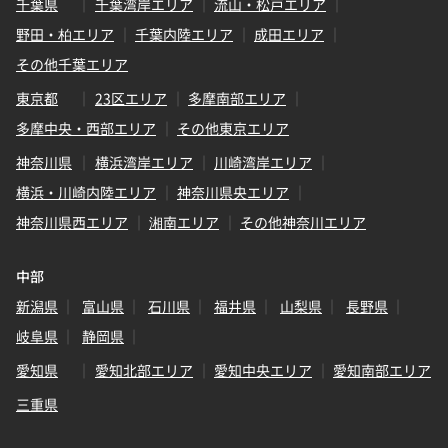
千葉県
千葉湾岸エリア
流山・松戸エリア
野田・柏エリア
千葉内陸エリア
成田エリア
その他千葉エリア
東京都
23区エリア
多摩南部エリア
多摩中央・西部エリア
その他東京エリア
神奈川県
横浜湾岸エリア
川崎湾岸エリア
横浜・川崎内陸エリア
神奈川県央エリア
神奈川県西エリア
湘南エリア
その他神奈川エリア
中部
新潟県
富山県
石川県
福井県
山梨県
長野県
岐阜県
静岡県
愛知県
愛知北部エリア
愛知中央エリア
愛知南部エリア
三重県