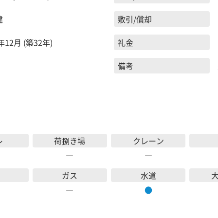
建
敷引/償却
年12月 (築32年)
礼金
備考
レ
荷捌き場
クレーン
―
―
ガス
水道
―
●