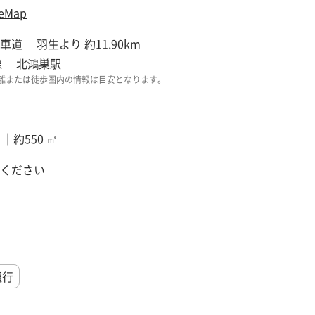
eMap
車道 羽生より 約11.90km
線 北鴻巣駅
離または徒歩圏内の情報は目安となります。
 ｜約550 ㎡
ください
通行