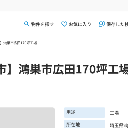
物件を探す
お気に入り
保存した
】鴻巣市広田170坪工場
市】鴻巣市広田170坪工
用途
工場
所在地
埼玉県鴻