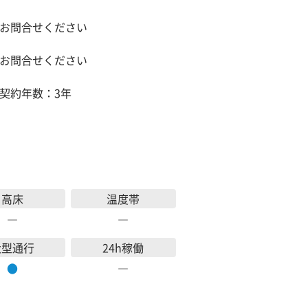
お問合せください
お問合せください
契約年数：3年
高床
温度帯
―
―
大型通行
24h稼働
●
―