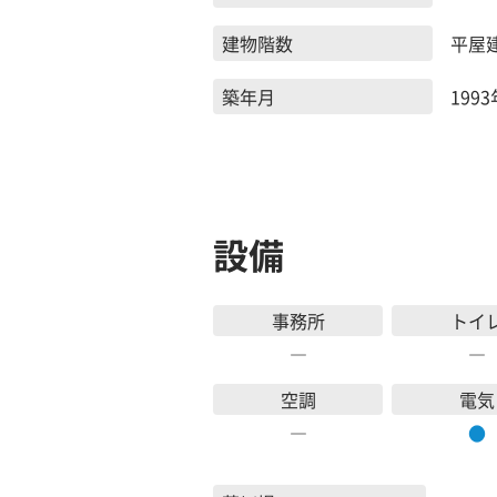
建物階数
平屋
築年月
1993
設備
事務所
トイ
―
―
空調
電気
―
●