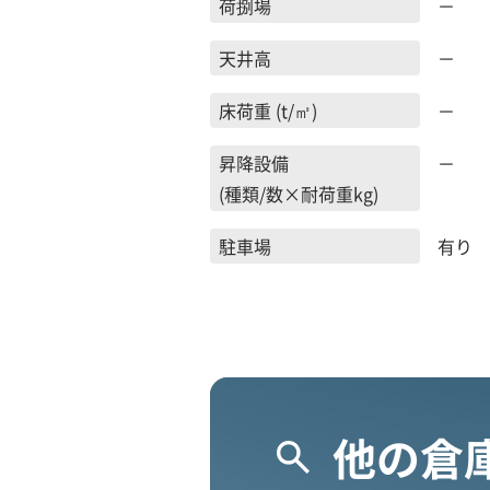
荷捌場
－
天井高
－
床荷重 (t/㎡)
－
昇降設備
－
(種類/数×耐荷重kg)
駐車場
有り
他の倉