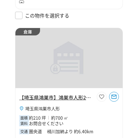
この物件を選択する
倉庫
【埼玉県鴻巣市】鴻巣市人形2丁目210坪倉庫
埼玉県鴻巣市人形
約210 坪
約700 ㎡
面積
お問合せください
賃料
圏央道 桶川加納より 約6.40km
交通