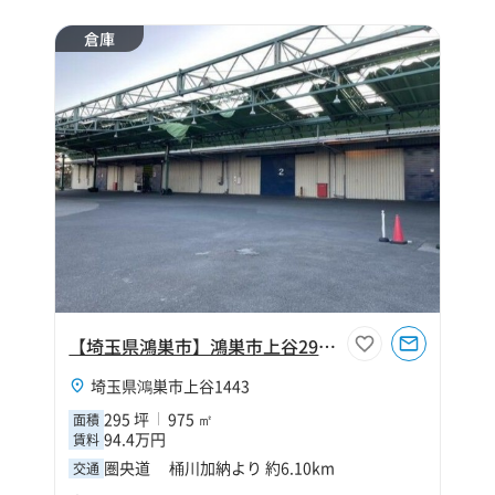
倉庫
【埼玉県鴻巣市】鴻巣市上谷295坪倉庫
埼玉県鴻巣市上谷1443
295 坪
975 ㎡
面積
94.4万円
賃料
圏央道 桶川加納より 約6.10km
交通