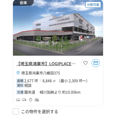
倉庫
分割可能
【埼玉県鴻巣市】LOGIPLACE鴻巣
埼玉県鴻巣市八幡田375
2,677 坪
8,848 ㎡ （最小 2,309 坪～）
面積
相談
賃料
圏央道 桶川加納より 約10.00km
交通
この物件を選択する