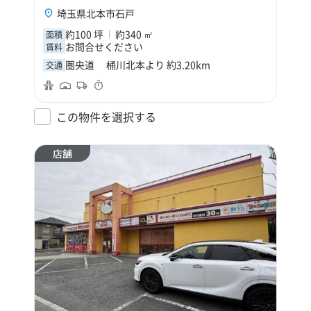
埼玉県北本市石戸
約100 坪
約340 ㎡
面積
お問合せください
賃料
圏央道 桶川北本より 約3.20km
交通
この物件を選択する
店舗