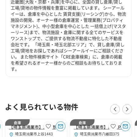
近畿圏[大阪・京都・兵庫]を中心に、全国の貸し倉庫/貸し
工場/貸地の物件情報を豊富に掲載しています。 シーアール
イーは、倉庫を中心とした 賃貸支援(リーシング)から、物流
施設の開発、オーナー様の倉庫運営・管理業務(プロパティ
マネジメント)、中小型倉庫を中心とした 一括借上げ(マスタ
ーリース)まで、物流施設・倉庫に関する全てのサービスを
ワンストップで、ご提供する物流不動産に特化した不動産
会社です。 「埼玉県・埼玉北部エリア」で、貸し倉庫/貸し
工場/貸地をお探しであればシーアールイーにご相談くださ
い。 また物件検索サイト「CRE倉庫検索」に、倉庫の掲載
を希望されるオーナー様からのご相談もお待ちしておりま
す。
よく見られている物件
倉庫
倉庫
【埼玉県鴻巣市】鴻巣市上谷295坪倉庫
【埼玉県鴻巣市】LOGIPLACE鴻巣
埼玉県鴻巣市上谷1443
埼玉県鴻巣市八幡田375