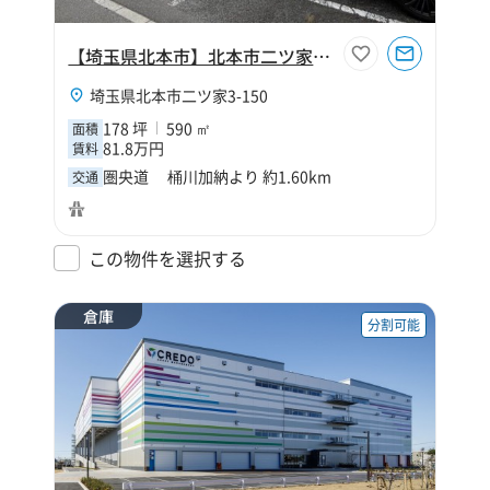
【埼玉県北本市】北本市二ツ家3丁目178坪店舗
埼玉県北本市二ツ家3-150
178 坪
590 ㎡
面積
81.8万円
賃料
圏央道 桶川加納より 約1.60km
交通
この物件を選択する
倉庫
分割可能