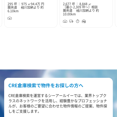
295 坪
975 ㎡
94.4万 円
2,677 坪
8,848 ㎡
（最小 2,309 坪～）
相談
圏央道 桶川加納より 約
圏央道 桶川加納より 約
6.10km
10.00km
CRE倉庫検索で物件をお探しの方へ
CRE倉庫検索を運営するシーアールイーでは、業界トップク
ラスのネットワークを活用し、経験豊かなプロフェッショナ
ルが、お客様のご要望に合わせた物件情報のご提案、物件探
しをご支援します。