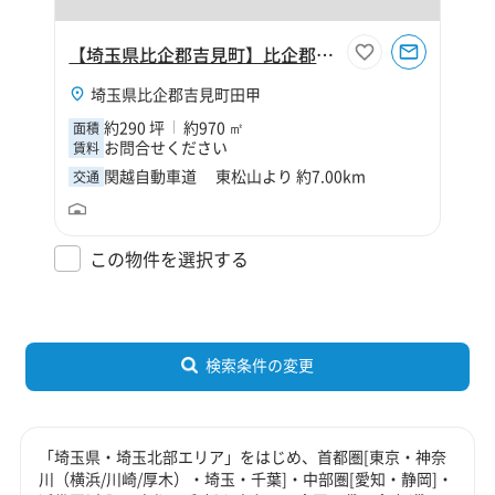
【埼玉県比企郡吉見町】比企郡吉見町田甲290坪倉庫
埼玉県比企郡吉見町田甲
約290 坪
約970 ㎡
面積
お問合せください
賃料
関越自動車道 東松山より 約7.00km
交通
この物件を選択する
検索条件の変更
「埼玉県・埼玉北部エリア」をはじめ、首都圏[東京・神奈
川（横浜/川崎/厚木）・埼玉・千葉]・中部圏[愛知・静岡]・