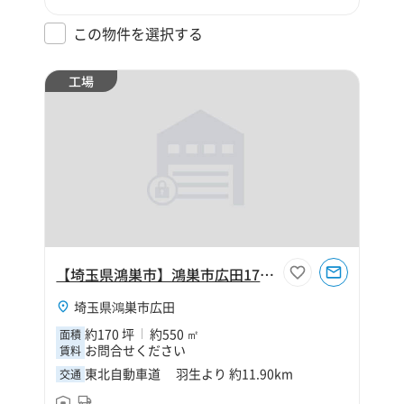
この物件を選択する
工場
【埼玉県鴻巣市】鴻巣市広田170坪工場
埼玉県鴻巣市広田
約170 坪
約550 ㎡
面積
お問合せください
賃料
東北自動車道 羽生より 約11.90km
交通