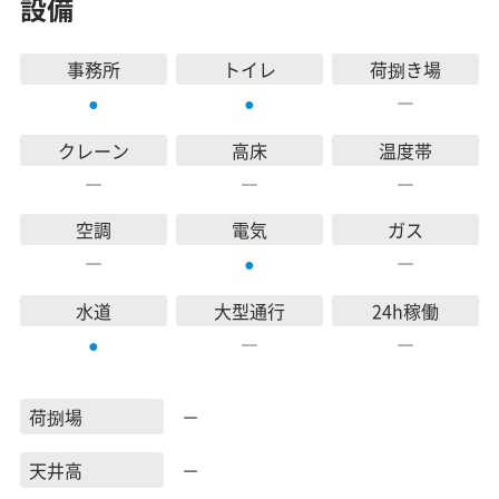
設備
事務所
トイレ
荷捌き場
―
●
●
クレーン
高床
温度帯
―
―
―
空調
電気
ガス
―
―
●
水道
大型通行
24h稼働
―
―
●
荷捌場
－
天井高
－