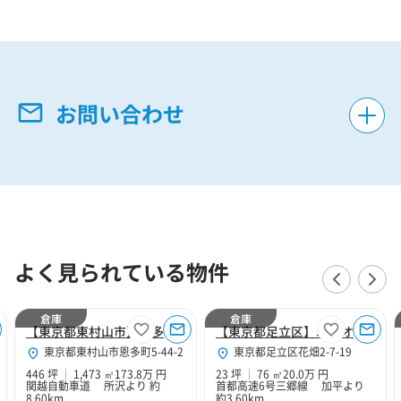
お問い合わせ
よく見られている物件
倉庫
倉庫
【東京都東村山市】恩多１３号倉庫
【東京都足立区】ユニオンステーション花畑（足立青木ウェルズ２１）F区画
東京都東村山市恩多町5-44-2
東京都足立区花畑2-7-19
446 坪
1,473 ㎡
173.8万 円
23 坪
76 ㎡
20.0万 円
関越自動車道 所沢より 約
首都高速6号三郷線 加平より
8.60km
約3.60km