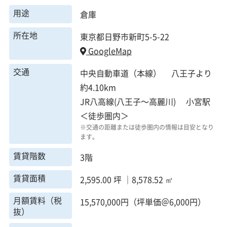
用途
倉庫
所在地
東京都日野市新町5-5-22
GoogleMap
交通
中央自動車道（本線） 八王子より
約4.10km
JR八高線(八王子～高麗川) 小宮駅
＜徒歩圏内＞
※交通の距離または徒歩圏内の情報は目安となり
ます。
賃貸階数
3階
賃貸面積
2,595.00 坪 ｜8,578.52 ㎡
月額賃料（税
15,570,000円（坪単価＠6,000円）
抜）