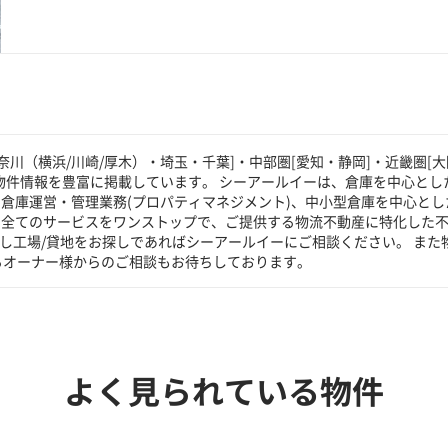
川（横浜/川崎/厚木）・埼玉・千葉]・中部圏[愛知・静岡]・近畿圏[大
物件情報を豊富に掲載しています。 シーアールイーは、倉庫を中心とした
倉庫運営・管理業務(プロパティマネジメント)、中小型倉庫を中心とし
る全てのサービスをワンストップで、ご提供する物流不動産に特化した
貸し工場/貸地をお探しであればシーアールイーにご相談ください。 また
るオーナー様からのご相談もお待ちしております。
よく見られている物件