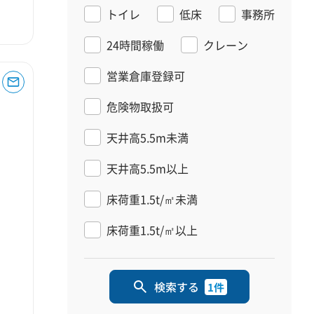
トイレ
低床
事務所
24時間稼働
クレーン
営業倉庫登録可
危険物取扱可
天井高5.5m未満
天井高5.5m以上
床荷重1.5t/㎡未満
床荷重1.5t/㎡以上
検索する
1件