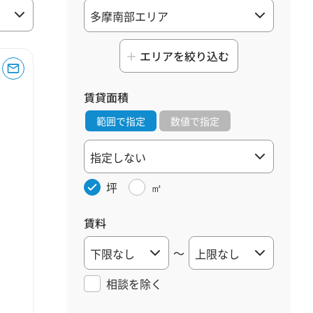
エリアを絞り込む
賃貸面積
範囲で指定
数値で指定
坪
㎡
賃料
～
相談を
除く