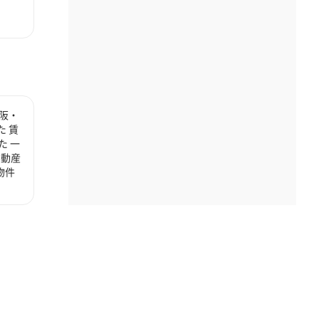
阪・
 賃
た 一
不動産
物件