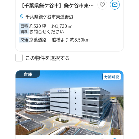
【千葉県鎌ケ谷市】鎌ケ谷市東道野辺4丁目520坪倉庫
千葉県鎌ケ谷市東道野辺
約520 坪
約1,730 ㎡
面積
お問合せください
賃料
京葉道路 船橋より 約8.50km
交通
この物件を選択する
倉庫
分割可能