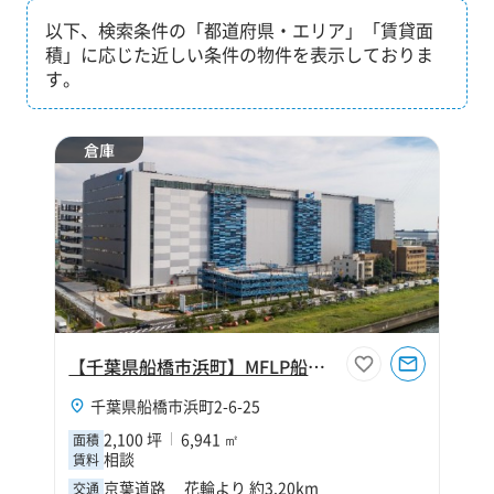
以下、検索条件の「都道府県・エリア」「賃貸面
積」に応じた近しい条件の物件を表示しておりま
す。
倉庫
【千葉県船橋市浜町】MFLP船橋Ⅱ
千葉県船橋市浜町2-6-25
2,100 坪
6,941 ㎡
面積
相談
賃料
京葉道路 花輪より 約3.20km
交通