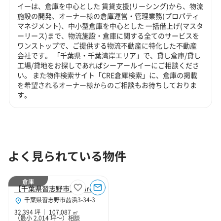
イーは、倉庫を中心とした 賃貸支援(リーシング)から、物流
施設の開発、オーナー様の倉庫運営・管理業務(プロパティ
マネジメント)、中小型倉庫を中心とした 一括借上げ(マスタ
ーリース)まで、物流施設・倉庫に関する全てのサービスを
ワンストップで、ご提供する物流不動産に特化した不動産
会社です。 「千葉県・千葉湾岸エリア」で、貸し倉庫/貸し
工場/貸地をお探しであればシーアールイーにご相談くださ
い。 また物件検索サイト「CRE倉庫検索」に、倉庫の掲載
を希望されるオーナー様からのご相談もお待ちしておりま
す。
よく見られている物件
倉庫
【千葉県習志野市】Marq習志野2
千葉県習志野市茜浜3-34-3
32,394 坪
107,087 ㎡
（最小 2,014 坪～）
相談