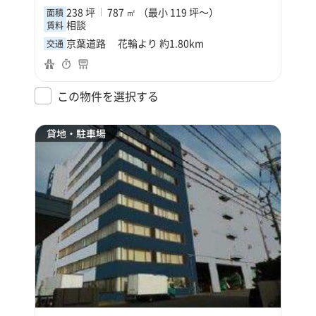
238 坪
787 ㎡ （最小 119 坪～）
面積
相談
賃料
京葉道路 花輪より 約1.80km
交通
この物件を選択する
貸地・駐車場