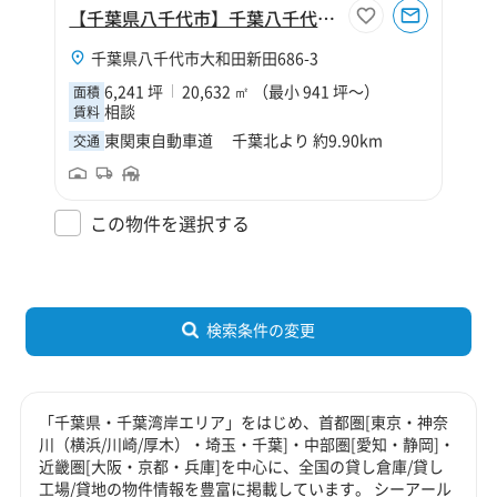
【千葉県八千代市】千葉八千代営業所
千葉県八千代市大和田新田686-3
6,241 坪
20,632 ㎡ （最小 941 坪～）
面積
相談
賃料
東関東自動車道 千葉北より 約9.90km
交通
この物件を選択する
検索条件の変更
「千葉県・千葉湾岸エリア」をはじめ、首都圏[東京・神奈
川（横浜/川崎/厚木）・埼玉・千葉]・中部圏[愛知・静岡]・
近畿圏[大阪・京都・兵庫]を中心に、全国の貸し倉庫/貸し
工場/貸地の物件情報を豊富に掲載しています。 シーアール