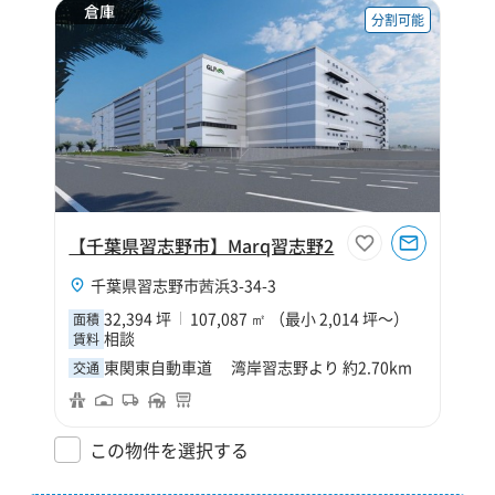
倉庫
分割可能
【千葉県習志野市】Marq習志野2
千葉県習志野市茜浜3-34-3
32,394 坪
107,087 ㎡ （最小 2,014 坪～）
面積
相談
賃料
東関東自動車道 湾岸習志野より 約2.70km
交通
この物件を選択する