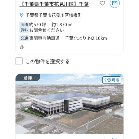
【千葉県千葉市花見川区】千葉市花見川区犢橋町570坪工場
千葉県千葉市花見川区犢橋町
約570 坪
約1,870 ㎡
面積
お問合せください
賃料
東関東自動車道 千葉北より 約2.10km
交通
この物件を選択する
倉庫
分割可能