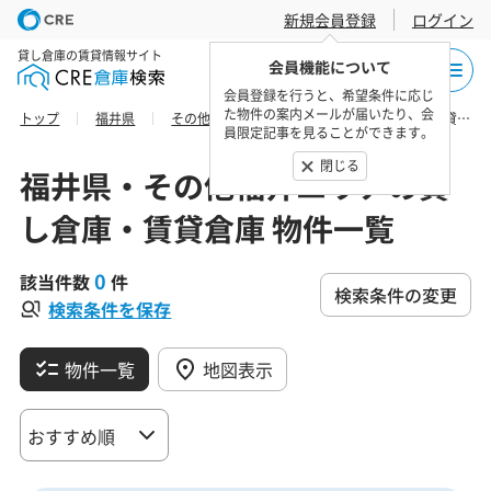
新規会員登録
ログイン
貸し倉庫の賃貸情報サイト
会員機能について
会員登録を行うと、希望条件に応じ
た物件の案内メールが届いたり、会
トップ
福井県
その他福井エリア
福井市の貸し倉庫・賃貸倉庫 物件一覧
員限定記事を見ることができます。
閉じる
福井県・その他福井エリアの貸
し倉庫・賃貸倉庫 物件一覧
0
該当件数
件
検索条件の変更
検索条件を保存
物件一覧
地図表示