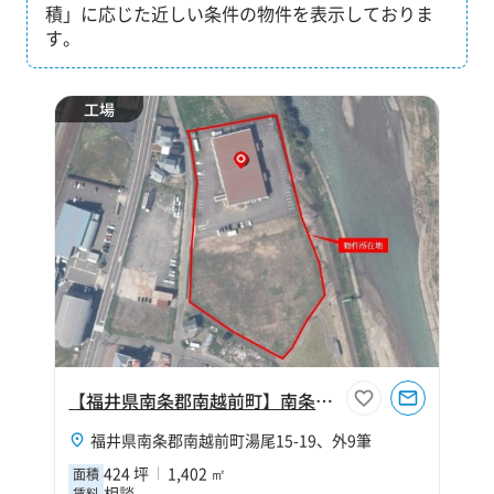
積」に応じた近しい条件の物件を表示しておりま
す。
工場
【福井県南条郡南越前町】南条郡南越前町湯尾424坪工場
福井県南条郡南越前町湯尾15-19、外9筆
424 坪
1,402 ㎡
面積
相談
賃料