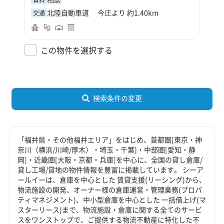
北陸自動車道 今庄より 約1.40km
交通
この物件を選択する
検索条件の変更
「福井県・その他福井エリア」をはじめ、首都圏[東京・神
奈川（横浜/川崎/厚木）・埼玉・千葉]・中部圏[愛知・静
岡]・近畿圏[大阪・京都・兵庫]を中心に、全国の貸し倉庫/
貸し工場/貸地の物件情報を豊富に掲載しています。 シーア
ールイーは、倉庫を中心とした 賃貸支援(リーシング)から、
物流施設の開発、オーナー様の倉庫運営・管理業務(プロパ
ティマネジメント)、中小型倉庫を中心とした 一括借上げ(マ
スターリース)まで、物流施設・倉庫に関する全てのサービ
スをワンストップで、ご提供する物流不動産に特化した不