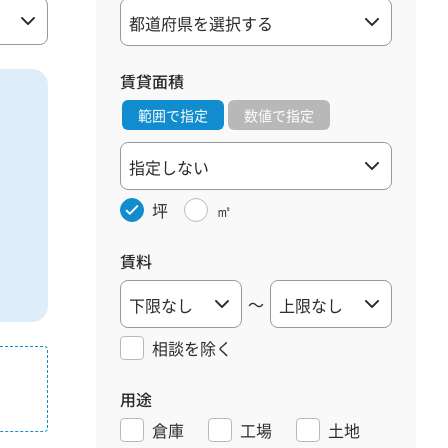
賃貸面積
範囲で指定
数値で指定
坪
㎡
賃料
～
相談を
除く
用途
倉庫
工場
土地