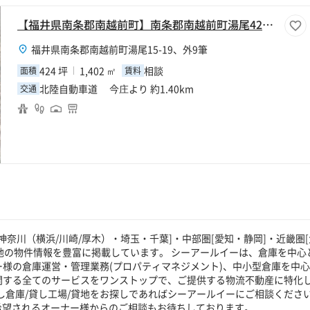
【福井県南条郡南越前町】南条郡南越前町湯尾424坪工場
福井県南条郡南越前町湯尾15-19、外9筆
424 坪
1,402 ㎡
相談
面積
賃料
北陸自動車道 今庄より 約1.40km
交通
奈川（横浜/川崎/厚木）・埼玉・千葉]・中部圏[愛知・静岡]・近畿圏[
貸地の物件情報を豊富に掲載しています。 シーアールイーは、倉庫を中心
ー様の倉庫運営・管理業務(プロパティマネジメント)、中小型倉庫を中
に関する全てのサービスをワンストップで、ご提供する物流不動産に特化
し倉庫/貸し工場/貸地をお探しであればシーアールイーにご相談くださ
希望されるオーナー様からのご相談もお待ちしております。