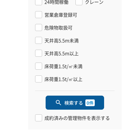
24時間稼働
クレーン
営業倉庫登録可
危険物取扱可
天井高5.5m未満
天井高5.5m以上
床荷重1.5t/㎡未満
床荷重1.5t/㎡以上
検索する
0件
成約済みの管理物件を表示する