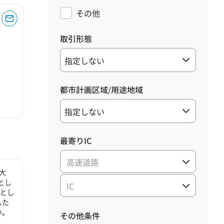
その他
取引形態
都市計画区域/用途地域
最寄りIC
高速道路
大
とし
IC
心とし
した
い。
その他条件