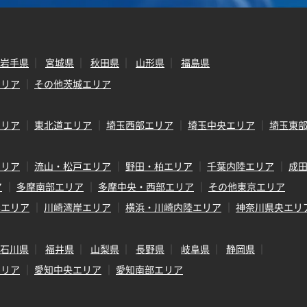
岩手県
宮城県
秋田県
山形県
福島県
エリア
その他茨城エリア
エリア
東北道エリア
埼玉西部エリア
埼玉中央エリア
埼玉東
エリア
流山・松戸エリア
野田・柏エリア
千葉内陸エリア
成
ア
多摩南部エリア
多摩中央・西部エリア
その他東京エリア
岸エリア
川崎湾岸エリア
横浜・川崎内陸エリア
神奈川県央エリ
石川県
福井県
山梨県
長野県
岐阜県
静岡県
エリア
愛知中央エリア
愛知南部エリア