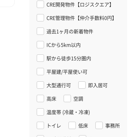
CRE開発物件【ロジスクエア】
CRE管理物件【仲介手数料0円】
過去1ヶ月の新着物件
ICから5km以内
駅から徒歩15分圏内
平屋建/平屋使い可
大型通行可
即入居可
高床
空調
温度帯
(冷蔵・冷凍)
トイレ
低床
事務所