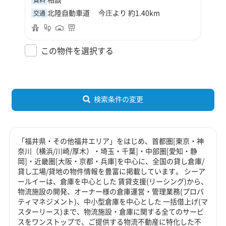
北陸自動車道 今庄より 約1.40km
交通
この物件を選択する
検索条件の変更
「福井県・その他福井エリア」をはじめ、首都圏[東京・神
奈川（横浜/川崎/厚木）・埼玉・千葉]・中部圏[愛知・静
岡]・近畿圏[大阪・京都・兵庫]を中心に、全国の貸し倉庫/
貸し工場/貸地の物件情報を豊富に掲載しています。 シーア
ールイーは、倉庫を中心とした 賃貸支援(リーシング)から、
物流施設の開発、オーナー様の倉庫運営・管理業務(プロパ
ティマネジメント)、中小型倉庫を中心とした 一括借上げ(マ
スターリース)まで、物流施設・倉庫に関する全てのサービ
スをワンストップで、ご提供する物流不動産に特化した不