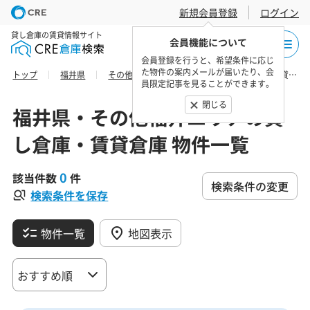
新規会員登録
ログイン
貸し倉庫の賃貸情報サイト
会員機能について
会員登録を行うと、希望条件に応じ
た物件の案内メールが届いたり、会
トップ
福井県
その他福井エリア
今立郡の貸し倉庫・賃貸倉庫 物件一覧
員限定記事を見ることができます。
閉じる
福井県・その他福井エリアの貸
し倉庫・賃貸倉庫 物件一覧
0
該当件数
件
検索条件の変更
検索条件を保存
物件一覧
地図表示