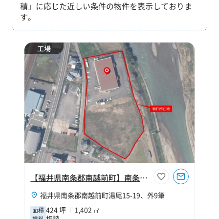
積」に応じた近しい条件の物件を表示しておりま
す。
工場
【福井県南条郡南越前町】南条郡南越前町湯尾424坪工場
福井県南条郡南越前町湯尾15-19、外9筆
424 坪
1,402 ㎡
面積
相談
賃料