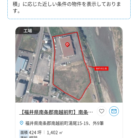
積」に応じた近しい条件の物件を表示しておりま
す。
工場
【福井県南条郡南越前町】南条郡南越前町湯尾424坪工場
福井県南条郡南越前町湯尾15-19、外9筆
424 坪
1,402 ㎡
面積
相談
賃料