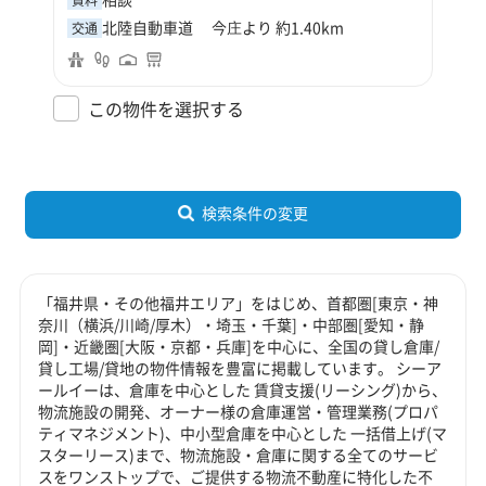
北陸自動車道 今庄より 約1.40km
交通
この物件を選択する
検索条件の変更
「福井県・その他福井エリア」をはじめ、首都圏[東京・神
奈川（横浜/川崎/厚木）・埼玉・千葉]・中部圏[愛知・静
岡]・近畿圏[大阪・京都・兵庫]を中心に、全国の貸し倉庫/
貸し工場/貸地の物件情報を豊富に掲載しています。 シーア
ールイーは、倉庫を中心とした 賃貸支援(リーシング)から、
物流施設の開発、オーナー様の倉庫運営・管理業務(プロパ
ティマネジメント)、中小型倉庫を中心とした 一括借上げ(マ
スターリース)まで、物流施設・倉庫に関する全てのサービ
スをワンストップで、ご提供する物流不動産に特化した不