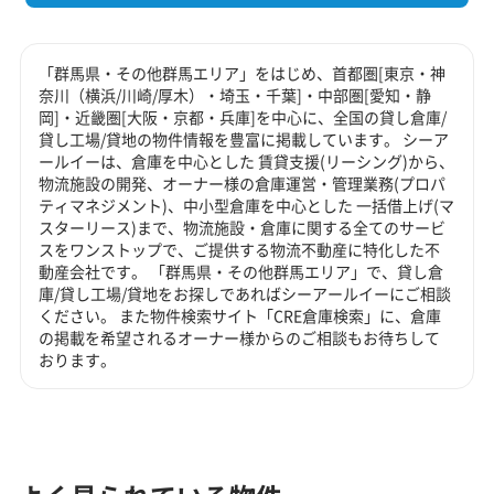
「群馬県・その他群馬エリア」をはじめ、首都圏[東京・神
奈川（横浜/川崎/厚木）・埼玉・千葉]・中部圏[愛知・静
岡]・近畿圏[大阪・京都・兵庫]を中心に、全国の貸し倉庫/
貸し工場/貸地の物件情報を豊富に掲載しています。 シーア
ールイーは、倉庫を中心とした 賃貸支援(リーシング)から、
物流施設の開発、オーナー様の倉庫運営・管理業務(プロパ
ティマネジメント)、中小型倉庫を中心とした 一括借上げ(マ
スターリース)まで、物流施設・倉庫に関する全てのサービ
スをワンストップで、ご提供する物流不動産に特化した不
動産会社です。 「群馬県・その他群馬エリア」で、貸し倉
庫/貸し工場/貸地をお探しであればシーアールイーにご相談
ください。 また物件検索サイト「CRE倉庫検索」に、倉庫
の掲載を希望されるオーナー様からのご相談もお待ちして
おります。