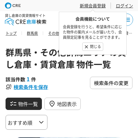
新規会員登録
ログイン
貸し倉庫の賃貸情報サイト
会員機能について
会員登録を行うと、希望条件に応じ
た物件の案内メールが届いたり、会
トップ
群馬県
その他群馬エリア
太田市の貸し倉庫・賃貸倉庫 物件一覧
員限定記事を見ることができます。
閉じる
群馬県・その他群馬エリアの貸
し倉庫・賃貸倉庫 物件一覧
1
該当件数
件
検索条件の変更
検索条件を保存
物件一覧
地図表示