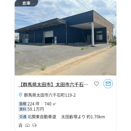
倉庫
【群馬県太田市】太田市六千石町224坪倉庫
群馬県太田市六千石町119-2
224 坪
740 ㎡
面積
59.1万円
賃料
北関東自動車道 太田藪塚より 約1.70km
交通