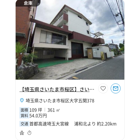
倉庫
【埼玉県さいたま市桜区】さいたま市桜区大字五関109坪倉庫
埼玉県さいたま市桜区大字五関378
109 坪
361 ㎡
面積
54.0万円
賃料
首都高速埼玉大宮線 浦和北より 約2.20km
交通