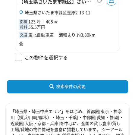
【埼玉県さいたま市緑区】さいたま市緑区芝原2丁目123坪倉庫
埼玉県さいたま市緑区芝原2-13-11
123 坪
408 ㎡
面積
55.5万円
賃料
東北自動車道 浦和より 約3.80km
交通
この物件を選択する
検索条件の変更
「埼玉県・埼玉中央エリア」をはじめ、首都圏[東京・神奈
川（横浜/川崎/厚木）・埼玉・千葉]・中部圏[愛知・静岡]・
近畿圏[大阪・京都・兵庫]を中心に、全国の貸し倉庫/貸し
工場/貸地の物件情報を豊富に掲載しています。 シーアール