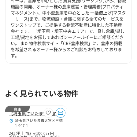
イーは、倉庫を中心とした 賃貸支援(リーシング)から、物流
施設の開発、オーナー様の倉庫運営・管理業務(プロパティ
マネジメント)、中小型倉庫を中心とした 一括借上げ(マスタ
ーリース)まで、物流施設・倉庫に関する全てのサービスを
ワンストップで、ご提供する物流不動産に特化した不動産
会社です。 「埼玉県・埼玉中央エリア」で、貸し倉庫/貸し
工場/貸地をお探しであればシーアールイーにご相談くださ
い。 また物件検索サイト「CRE倉庫検索」に、倉庫の掲載
を希望されるオーナー様からのご相談もお待ちしておりま
す。
よく見られている物件
倉庫
【埼玉県さいたま市大宮区】さいたま市大宮区三橋1丁目241坪倉庫
埼玉県さいたま市大宮区三橋
1-997-1
241 坪
798 ㎡
100.0万 円