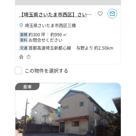
【埼玉県さいたま市西区】さいたま市西区三橋5丁目300坪倉庫
埼玉県さいたま市西区三橋
約300 坪
約990 ㎡
面積
お問合せください
賃料
首都高速埼玉新都心線 与野より 約2.50km
交通
この物件を選択する
倉庫