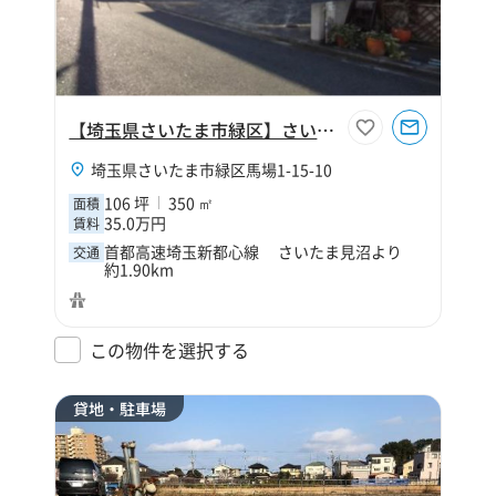
【埼玉県さいたま市緑区】さいたま市緑区馬場1丁目106坪作業所
埼玉県さいたま市緑区馬場1-15-10
106 坪
350 ㎡
面積
35.0万円
賃料
首都高速埼玉新都心線 さいたま見沼より
交通
約1.90km
この物件を選択する
貸地・駐車場