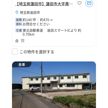
【埼玉県蓮田市】蓮田市大字黒浜140坪倉庫
埼玉県蓮田市
約140 坪
約470 ㎡
面積
お問合せください
賃料
東北自動車道 蓮田スマートICより 約
交通
0.70km
この物件を選択する
倉庫