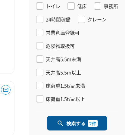
トイレ
低床
事務所
24時間稼働
クレーン
営業倉庫登録可
危険物取扱可
天井高5.5m未満
天井高5.5m以上
床荷重1.5t/㎡未満
床荷重1.5t/㎡以上
検索する
2件