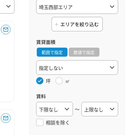
エリアを絞り込む
賃貸面積
範囲で指定
数値で指定
坪
㎡
賃料
～
相談を
除く