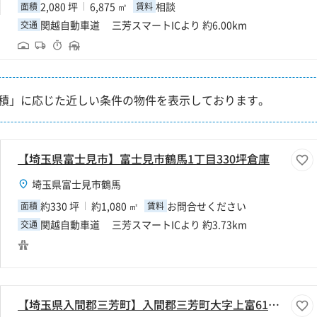
2,080 坪
6,875 ㎡
相談
面積
賃料
関越自動車道 三芳スマートICより 約6.00km
交通
積」に応じた近しい条件の物件を表示しております。
【埼玉県富士見市】富士見市鶴馬1丁目330坪倉庫
埼玉県富士見市鶴馬
約330 坪
約1,080 ㎡
お問合せください
面積
賃料
関越自動車道 三芳スマートICより 約3.73km
交通
【埼玉県入間郡三芳町】入間郡三芳町大字上富610坪倉庫