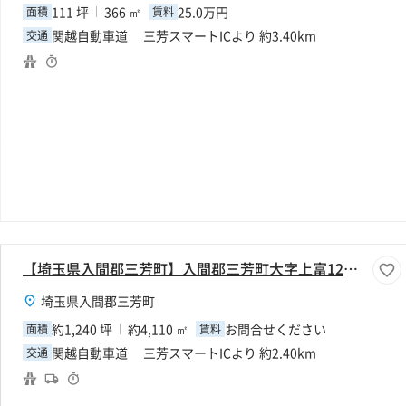
111 坪
366 ㎡
25.0万円
面積
賃料
関越自動車道 三芳スマートICより 約3.40km
交通
【埼玉県入間郡三芳町】入間郡三芳町大字上富1240坪倉庫
埼玉県入間郡三芳町
約1,240 坪
約4,110 ㎡
お問合せください
面積
賃料
関越自動車道 三芳スマートICより 約2.40km
交通