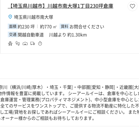
【埼玉県川越市】川越市南大塚1丁目230坪倉庫
埼玉県川越市南大塚
約230 坪
約770 ㎡
お問合せください
面積
賃料
関越自動車道 川越より 約1.30km
交通
川（横浜/川崎/厚木）・埼玉・千葉]・中部圏[愛知・静岡]・近畿圏[大
物件情報を豊富に掲載しています。 シーアールイーは、倉庫を中心とした
倉庫運営・管理業務(プロパティマネジメント)、中小型倉庫を中心とし
る全てのサービスをワンストップで、ご提供する物流不動産に特化した
貸し工場/貸地をお探しであればシーアールイーにご相談ください。 また
るオーナー様からのご相談もお待ちしております。