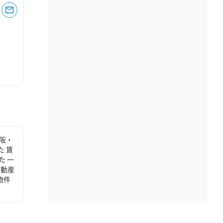
阪・
 賃
た 一
不動産
物件