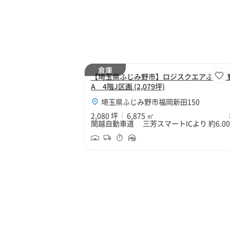
倉庫
【埼玉県ふじみ野市】ロジスクエアふじみ
A 4階J区画 (2,079坪)
埼玉県ふじみ野市福岡新田150
2,080 坪
6,875 ㎡
関越自動車道 三芳スマートICより 約6.00