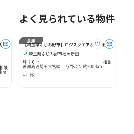
よく見られている物件
倉庫
野
【埼玉県ふじみ野市】ロジスクエアふじみ野C
埼玉県ふじみ野市福岡新田
坪
0 ㎡
相談
首都高速埼玉大宮線 与野より 約9.00km
相談
km