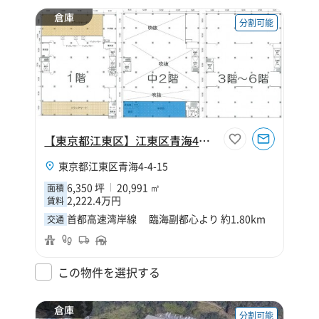
倉庫
分割可能
【東京都江東区】江東区青海4丁目6350坪倉庫
東京都江東区青海4-4-15
6,350 坪
20,991 ㎡
面積
2,222.4万円
賃料
首都高速湾岸線 臨海副都心より 約1.80km
交通
この物件を選択する
倉庫
分割可能