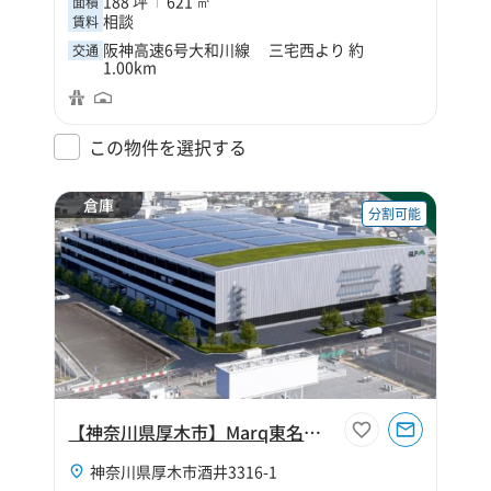
188 坪
621 ㎡
面積
相談
賃料
阪神高速6号大和川線 三宅西より 約
交通
1.00km
この物件を選択する
倉庫
分割可能
【神奈川県厚木市】Marq東名厚木
神奈川県厚木市酒井3316-1