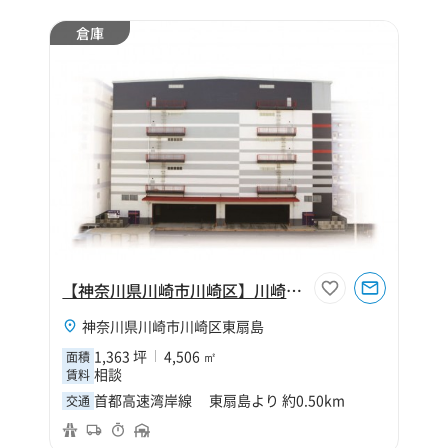
倉庫
【神奈川県川崎市川崎区】川崎市川崎区東扇島1363坪倉庫
神奈川県川崎市川崎区東扇島
1,363 坪
4,506 ㎡
面積
相談
賃料
首都高速湾岸線 東扇島より 約0.50km
交通