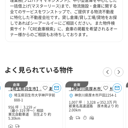
一括借上げ(マスターリース)まで、物流施設・倉庫に関する
全てのサービスをワンストップで、ご提供する物流不動産
に特化した不動産会社です。貸し倉庫/貸し工場/貸地をお探
しであればシーアールイーにご相談ください。 また物件検
索サイト「CRE倉庫検索」に、倉庫の掲載を希望されるオー
ナー様からのご相談もお待ちしております。
よく見られている物件
倉庫
倉庫
【埼玉県羽生市】北関東Hubセンター
【神奈川県厚木市】厚木１０２
埼玉県羽生市大字神戸字前
神奈川県厚木市戸田2254-1
888-1
1,007 坪
3,328 ㎡
352.3万 円
新東名高速道路 厚木南より 約
956 坪
3,159 ㎡
2.00km
（最小 319 坪～）
相談
東北自動車道 羽生より 約
5.30km