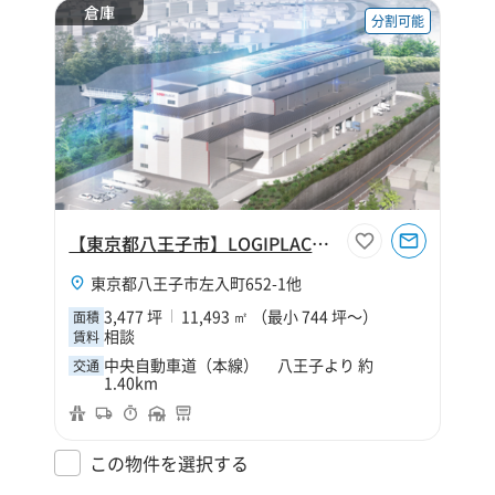
倉庫
分割可能
【東京都八王子市】LOGIPLACE八王子
東京都八王子市左入町652-1他
3,477 坪
11,493 ㎡ （最小 744 坪～）
面積
相談
賃料
中央自動車道（本線） 八王子より 約
交通
1.40km
この物件を選択する