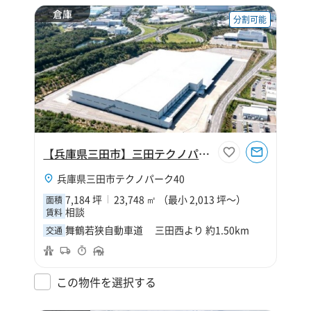
倉庫
分割可能
【兵庫県三田市】三田テクノパーク物流センター
兵庫県三田市テクノパーク40
7,184 坪
23,748 ㎡ （最小 2,013 坪～）
面積
相談
賃料
舞鶴若狭自動車道 三田西より 約1.50km
交通
この物件を選択する