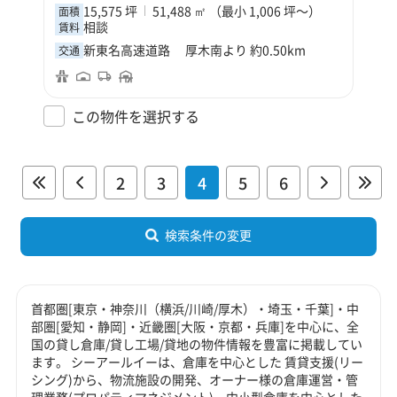
15,575 坪
51,488 ㎡ （最小 1,006 坪～）
面積
相談
賃料
新東名高速道路 厚木南より 約0.50km
交通
この物件を選択する
2
3
4
5
6
検索条件の変更
首都圏[東京・神奈川（横浜/川崎/厚木）・埼玉・千葉]・中
部圏[愛知・静岡]・近畿圏[大阪・京都・兵庫]を中心に、全
国の貸し倉庫/貸し工場/貸地の物件情報を豊富に掲載してい
ます。 シーアールイーは、倉庫を中心とした 賃貸支援(リー
シング)から、物流施設の開発、オーナー様の倉庫運営・管
理業務(プロパティマネジメント)、中小型倉庫を中心とした