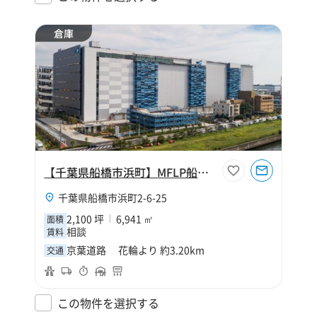
倉庫
【千葉県船橋市浜町】MFLP船橋Ⅱ
千葉県船橋市浜町2-6-25
2,100 坪
6,941 ㎡
面積
相談
賃料
京葉道路 花輪より 約3.20km
交通
この物件を選択する