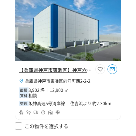
【兵庫県神戸市東灘区】神戸六甲MT Logi Cold
兵庫県神戸市東灘区向洋町西2-2-2
3,902 坪
12,900 ㎡
面積
相談
賃料
阪神高速5号湾岸線 住吉浜より 約2.30km
交通
この物件を選択する