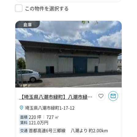
この物件を選択する
倉庫
【埼玉県八潮市緑町】八潮市緑町1丁目220坪倉庫
埼玉県八潮市緑町1-17-12
220 坪
727 ㎡
面積
121.0万円
賃料
首都高速6号三郷線 八潮より 約2.00km
交通