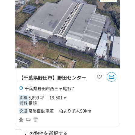
【千葉県野田市】野田センター
千葉県野田市西三ヶ尾377
5,899 坪
19,501 ㎡
面積
相談
賃料
常磐自動車道 柏より 約4.90km
交通
この物件を選択する