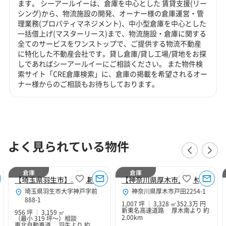
ます。 シーアールイーは、倉庫を中心とした 賃貸支援(リー
シング)から、物流施設の開発、オーナー様の倉庫運営・管
理業務(プロパティマネジメント)、中小型倉庫を中心とした
一括借上げ(マスターリース)まで、物流施設・倉庫に関する
全てのサービスをワンストップで、ご提供する物流不動産
に特化した不動産会社です。貸し倉庫/貸し工場/貸地をお探
しであればシーアールイーにご相談ください。 また物件検
索サイト「CRE倉庫検索」に、倉庫の掲載を希望されるオー
ナー様からのご相談もお待ちしております。
よく見られている物件
倉庫
倉庫
【埼玉県羽生市】北関東Hubセンター
【神奈川県厚木市】厚木１０２
埼玉県羽生市大字神戸字前
神奈川県厚木市戸田2254-1
888-1
1,007 坪
3,328 ㎡
352.3万 円
新東名高速道路 厚木南より 約
956 坪
3,159 ㎡
2.00km
（最小 319 坪～）
相談
東北自動車道 羽生より 約