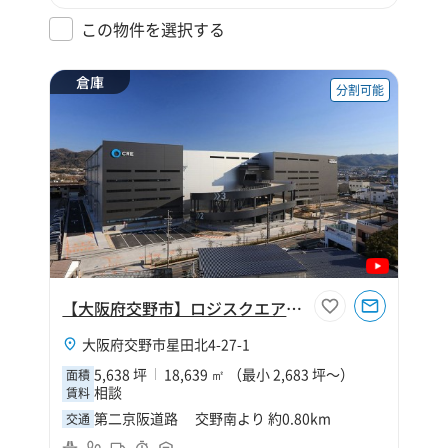
この物件を選択する
倉庫
分割可能
【大阪府交野市】ロジスクエア大阪交野
大阪府交野市星田北4-27-1
5,638 坪
18,639 ㎡ （最小 2,683 坪～）
面積
相談
賃料
第二京阪道路 交野南より 約0.80km
交通