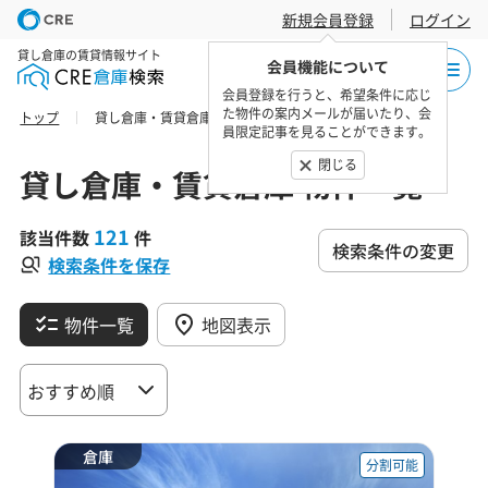
新規会員登録
ログイン
貸し倉庫の賃貸情報サイト
会員機能について
会員登録を行うと、希望条件に応じ
た物件の案内メールが届いたり、会
トップ
貸し倉庫・賃貸倉庫 物件一覧
員限定記事を見ることができます。
閉じる
貸し倉庫・賃貸倉庫 物件一覧
121
該当件数
件
検索条件の変更
検索条件を保存
物件一覧
地図表示
倉庫
分割可能