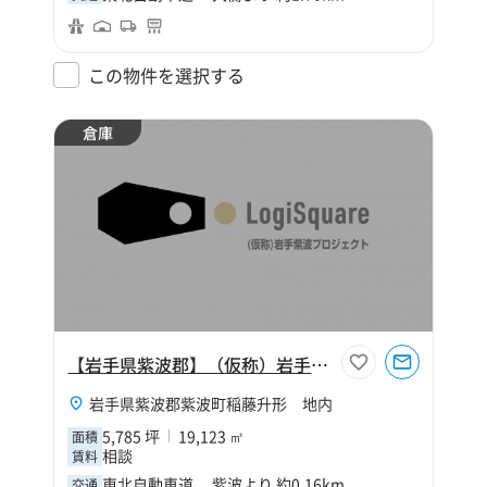
この物件を選択する
倉庫
【岩手県紫波郡】（仮称）岩手紫波プロジェクト
岩手県紫波郡紫波町稲藤升形 地内
5,785 坪
19,123 ㎡
面積
相談
賃料
東北自動車道 紫波より 約0.16km
交通