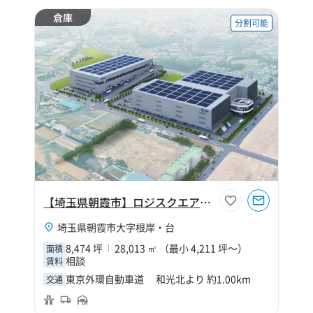
倉庫
分割可能
【埼玉県朝霞市】ロジスクエア朝霞B
埼玉県朝霞市大字根岸・台
8,474 坪
28,013 ㎡ （最小 4,211 坪～）
面積
相談
賃料
東京外環自動車道 和光北より 約1.00km
交通