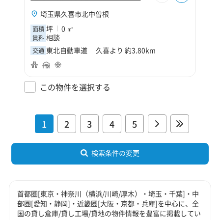
埼玉県久喜市北中曽根
坪
0 ㎡
面積
相談
賃料
東北自動車道 久喜より 約3.80km
交通
この物件を選択する
1
2
3
4
5
検索条件の変更
首都圏[東京・神奈川（横浜/川崎/厚木）・埼玉・千葉]・中
部圏[愛知・静岡]・近畿圏[大阪・京都・兵庫]を中心に、全
国の貸し倉庫/貸し工場/貸地の物件情報を豊富に掲載してい