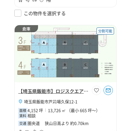
この物件を選択する
倉庫
分割可能
【埼玉県飯能市】ロジスクエア狭山日高
埼玉県飯能市芦苅場久保12-1
4,152 坪
13,726 ㎡ （最小 665 坪～）
面積
相談
賃料
圏央道 狭山日高より 約0.70km
交通