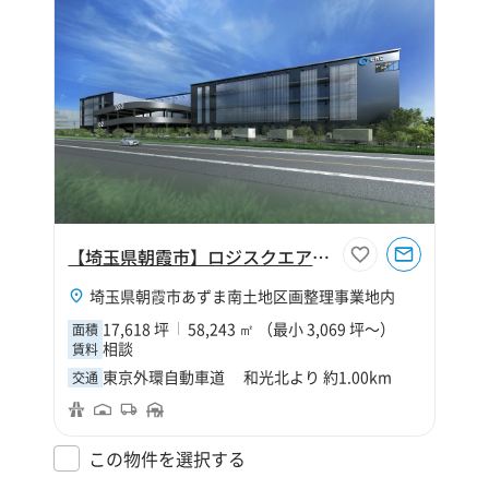
【埼玉県朝霞市】ロジスクエア朝霞A
埼玉県朝霞市あずま南土地区画整理事業地内
17,618 坪
58,243 ㎡ （最小 3,069 坪～）
面積
相談
賃料
東京外環自動車道 和光北より 約1.00km
交通
この物件を選択する