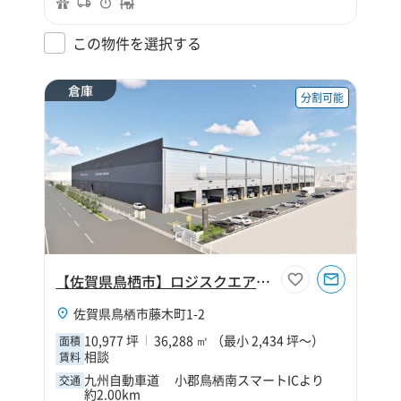
この物件を選択する
倉庫
分割可能
【佐賀県鳥栖市】ロジスクエア鳥栖Ⅱ
佐賀県鳥栖市藤木町1-2
10,977 坪
36,288 ㎡ （最小 2,434 坪～）
面積
相談
賃料
九州自動車道 小郡鳥栖南スマートICより
交通
約2.00km