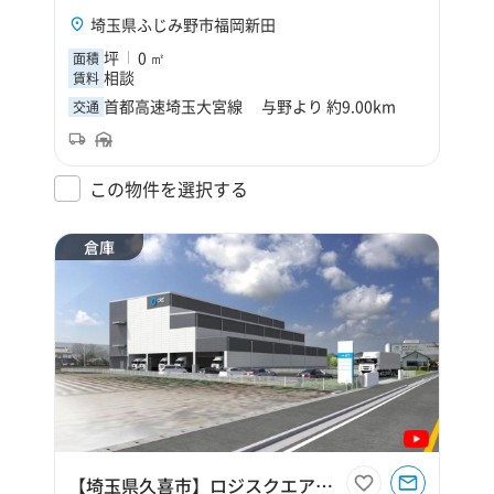
埼玉県ふじみ野市福岡新田
坪
0 ㎡
面積
相談
賃料
首都高速埼玉大宮線 与野より 約9.00km
交通
この物件を選択する
倉庫
【埼玉県久喜市】ロジスクエア久喜Ⅲ