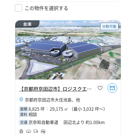
この物件を選択する
倉庫
分割可能
【京都府京田辺市】ロジスクエア京田辺B
京都府京田辺市大住池島、他
8,825 坪
29,175 ㎡ （最小 3,032 坪～）
面積
相談
賃料
京奈和自動車道 田辺北より 約1.00km
交通