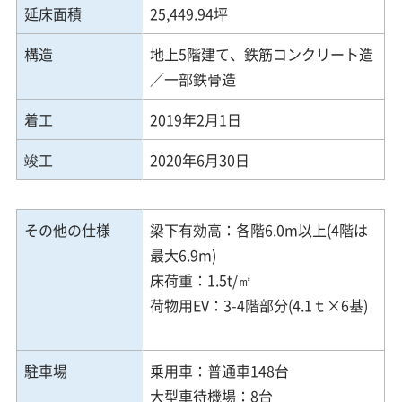
延床面積
25,449.94坪
構造
地上5階建て、鉄筋コンクリート造
／一部鉄骨造
着工
2019年2月1日
竣工
2020年6月30日
その他の仕様
梁下有効高：各階6.0m以上(4階は
最大6.9m)
床荷重：1.5t/㎡
荷物用EV：3-4階部分(4.1ｔ×6基)
駐車場
乗用車：普通車148台
大型車待機場：8台