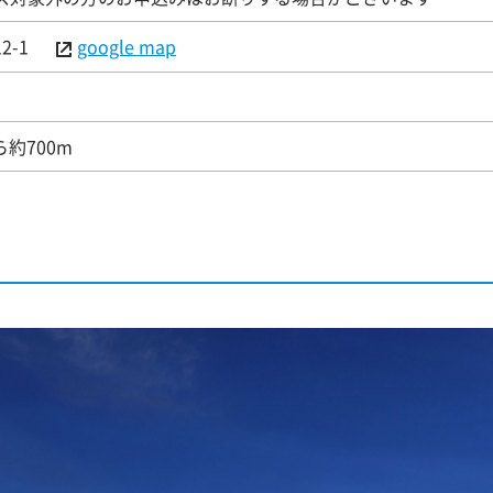
12-1
google map
約700m