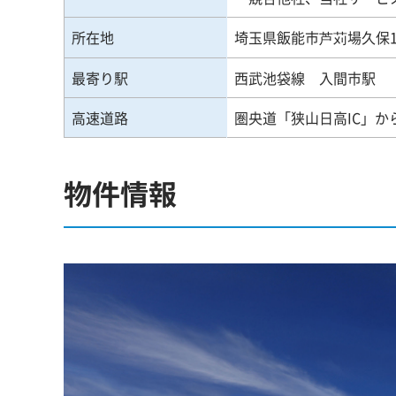
所在地
埼玉県飯能市芦苅場久保
最寄り駅
西武池袋線 入間市駅
高速道路
圏央道「狭山日高IC」から
物件情報