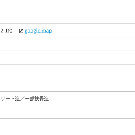
2-1他
google map
クリート造／一部鉄骨造