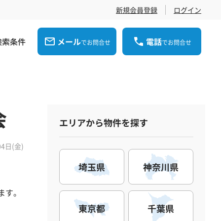
新規会員登録
ログイン
検索条件
メール
電話
でお問合せ
でお問合せ
会
エリアから物件を探す
04日(金)
埼玉県
神奈川県
きます。
東京都
千葉県