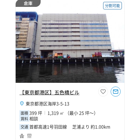
倉庫
分割可能
【東京都港区】五色橋ビル
東京都港区海岸3-5-13
399 坪
1,319 ㎡ （最小 25 坪～）
面積
相談
賃料
首都高速1号羽田線 芝浦より 約1.00km
交通