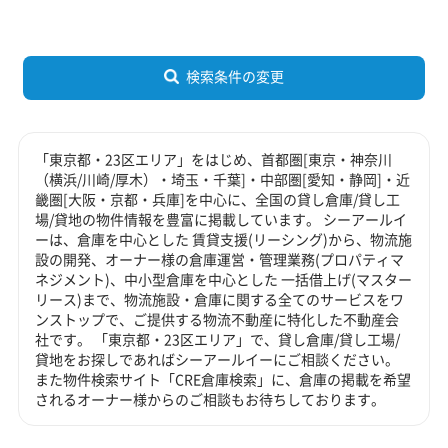
検索条件の変更
「東京都・23区エリア」をはじめ、首都圏[東京・神奈川
（横浜/川崎/厚木）・埼玉・千葉]・中部圏[愛知・静岡]・近
畿圏[大阪・京都・兵庫]を中心に、全国の貸し倉庫/貸し工
場/貸地の物件情報を豊富に掲載しています。 シーアールイ
ーは、倉庫を中心とした 賃貸支援(リーシング)から、物流施
設の開発、オーナー様の倉庫運営・管理業務(プロパティマ
ネジメント)、中小型倉庫を中心とした 一括借上げ(マスター
リース)まで、物流施設・倉庫に関する全てのサービスをワ
ンストップで、ご提供する物流不動産に特化した不動産会
社です。 「東京都・23区エリア」で、貸し倉庫/貸し工場/
貸地をお探しであればシーアールイーにご相談ください。
また物件検索サイト「CRE倉庫検索」に、倉庫の掲載を希望
されるオーナー様からのご相談もお待ちしております。