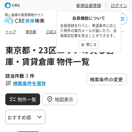
新規会員登録
ログイン
貸し倉庫の賃貸情報サイト
会員機能について
会員登録を行うと、希望条件に応じ
た物件の案内メールが届いたり、会
トップ
東京都
23区エリア
港区の貸し倉庫・賃貸倉庫 物件一覧
員限定記事を見ることができます。
閉じる
東京都・23区エリアの貸し倉
庫・賃貸倉庫 物件一覧
3
該当件数
件
検索条件の変更
検索条件を保存
物件一覧
地図表示