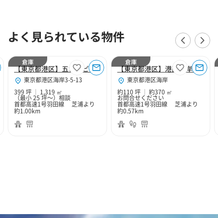
よく見られている物件
倉庫
倉庫
【東京都港区】五色橋ビル
【東京都港区】港区海岸3丁目110坪倉庫
東京都港区海岸3-5-13
東京都港区海岸
399 坪
1,319 ㎡
約110 坪
約370 ㎡
（最小 25 坪～）
相談
お問合せください
首都高速1号羽田線 芝浦より
首都高速1号羽田線 芝浦より
約1.00km
約0.57km