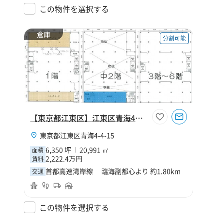
この物件を選択する
倉庫
分割可能
【東京都江東区】江東区青海4丁目6350坪倉庫
東京都江東区青海4-4-15
6,350 坪
20,991 ㎡
面積
2,222.4万円
賃料
首都高速湾岸線 臨海副都心より 約1.80km
交通
この物件を選択する