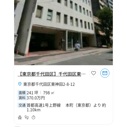
【東京都千代田区】千代田区東神田2丁目241坪倉庫
東京都千代田区東神田2-8-12
241 坪
798 ㎡
面積
370.0万円
賃料
首都高速1号上野線 本町（東京都）より 約
交通
1.10km