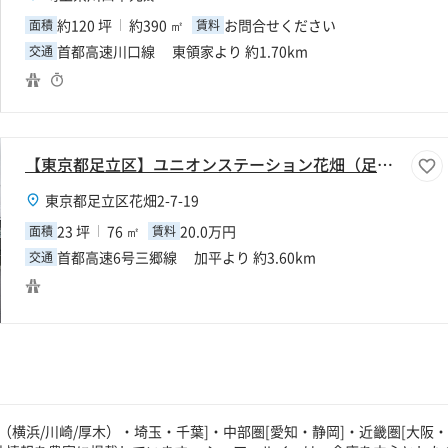
約120 坪
約390 ㎡
お問合せください
面積
賃料
首都高速川口線 東領家より 約1.70km
交通
【東京都足立区】ユニオンステーション花畑（足立青木ウェルズ２１）F区画
東京都足立区花畑2-7-19
23 坪
76 ㎡
20.0万円
面積
賃料
首都高速6号三郷線 加平より 約3.60km
交通
（横浜/川崎/厚木）・埼玉・千葉]・中部圏[愛知・静岡]・近畿圏[大阪