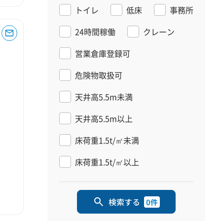
トイレ
低床
事務所
24時間稼働
クレーン
営業倉庫登録可
危険物取扱可
天井高5.5m未満
天井高5.5m以上
床荷重1.5t/㎡未満
床荷重1.5t/㎡以上
検索する
0件