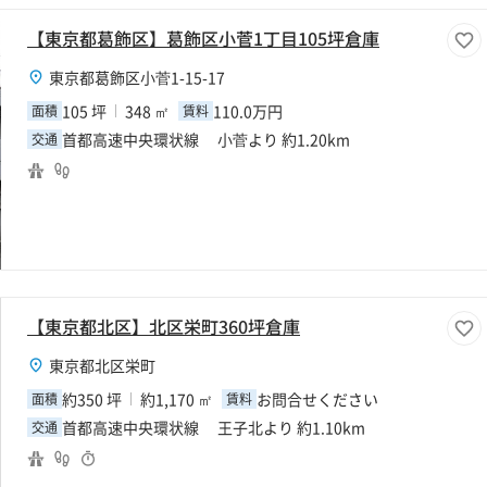
【東京都葛飾区】葛飾区小菅1丁目105坪倉庫
東京都葛飾区小菅1-15-17
105 坪
348 ㎡
110.0万円
面積
賃料
首都高速中央環状線 小菅より 約1.20km
交通
【東京都北区】北区栄町360坪倉庫
東京都北区栄町
約350 坪
約1,170 ㎡
お問合せください
面積
賃料
首都高速中央環状線 王子北より 約1.10km
交通