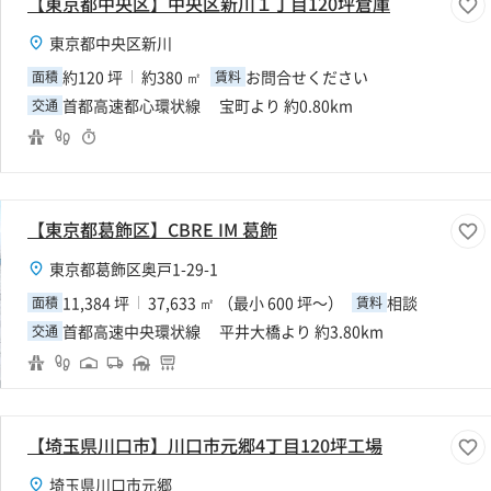
【東京都中央区】中央区新川１丁目120坪倉庫
東京都中央区新川
約120 坪
約380 ㎡
お問合せください
面積
賃料
首都高速都心環状線 宝町より 約0.80km
交通
【東京都葛飾区】CBRE IM 葛飾
東京都葛飾区奥戸1-29-1
11,384 坪
37,633 ㎡ （最小 600 坪～）
相談
面積
賃料
首都高速中央環状線 平井大橋より 約3.80km
交通
【埼玉県川口市】川口市元郷4丁目120坪工場
埼玉県川口市元郷