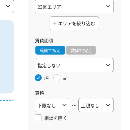
エリアを絞り込む
賃貸面積
範囲で指定
数値で指定
坪
㎡
賃料
～
相談を
除く