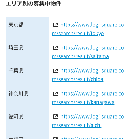
エリア別の募集中物件
東京都
https://www.logi-square.co
m/search/result/tokyo
埼玉県
https://www.logi-square.co
m/search/result/saitama
千葉県
https://www.logi-square.co
m/search/result/chiba
神奈川県
https://www.logi-square.co
m/search/result/kanagawa
愛知県
https://www.logi-square.co
m/search/result/aichi
大阪府
https://www.logi-square.co