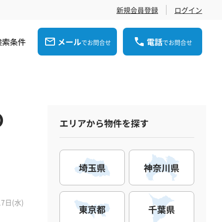
新規会員登録
ログイン
検索条件
メール
電話
でお問合せ
でお問合せ
の
エリアから物件を探す
埼玉県
神奈川県
17日(水)
東京都
千葉県