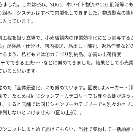
ました。これはESG、SDGs、ホワイト物流やCO2 削減等に
り組み、システムはすべて内製化してきました。物流拠点の集
に入っています。
工程を担う立場で、小売店舗内の作業効率化にどう寄与する
8%」が検品・仕分け、店内搬送、品出し・陳列、返品作業など
せるよう、私どもでは①カテゴリ別納品、②高い出荷精度
ンタッチでできる工夫……などに努めてきました。結果として小売
ていると思います。
めた「全体最適化」にも努めています。図表1はメーカー・
係で、たとえば同じシャンプーカテゴリーでも異なる卸が違う
す。すると店舗では同じシャンプーカテゴリーでも別々のオリ
陳列しないといけません （図の上部）。
ンロットにまとめて届けてもらい、当社で集約して一括納品