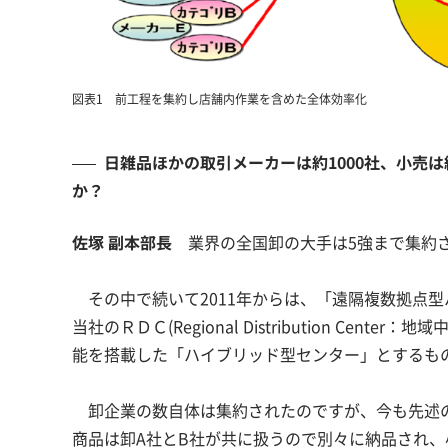
図表1 前工程を集約し店舗内作業を含めた全体効率化
日雑品ほかの取引メーカーは約1000社、小売
か？
佐塚 副本部長
業界の全国卸の大手は5強まで集約
その中で続いて2011年からは、「遠隔複数拠点型
当社のＲＤＣ(Regional Distribution Ce
能を搭載した「ハイブリッド型センター」とするも
卸企業の数自体は集約されたのですが、今も先述の
商品は卸A社とB社が共に扱うので別々に納品され、