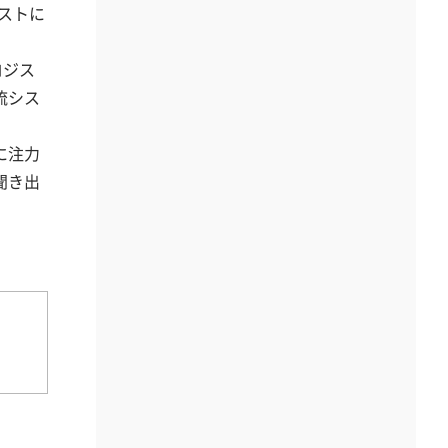
ゲストに
ロジス
流シス
に注力
聞き出