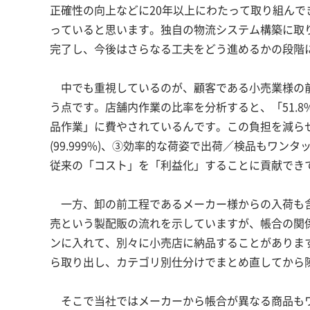
正確性の向上などに20年以上にわたって取り組んでき
っていると思います。独自の物流システム構築に取
完了し、今後はさらなる工夫をどう進めるかの段階
中でも重視しているのが、顧客である小売業様の前
う点です。店舗内作業の比率を分析すると、「51.
品作業」に費やされているんです。この負担を減ら
(99.999%)、③効率的な荷姿で出荷／検品もワ
従来の「コスト」を「利益化」することに貢献でき
一方、卸の前工程であるメーカー様からの入荷も含
売という製配販の流れを示していますが、帳合の関
ンに入れて、別々に小売店に納品することがありま
ら取り出し、カテゴリ別仕分けでまとめ直してから
そこで当社ではメーカーから帳合が異なる商品もワ