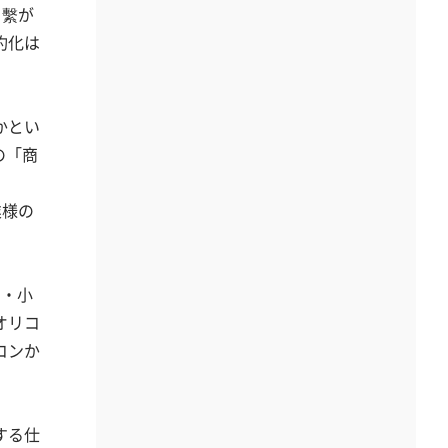
も繫が
約化は
かとい
の「商
業様の
卸・小
オリコ
コンか
する仕