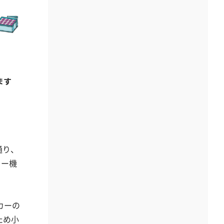
ます
通り、
ター機
カーの
ため小