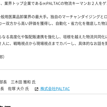
、業界トップ企業である㈱PALTACの物流キーマンお２人を
一般用医薬品卸業界の最大手。独自のマーチャンダイジングと
カー双方から高い評価を獲得し、自動化・省力化を徹底した物
なる高度化や製配販連携を強化し、垣根を越えた物流共同化
２人に、戦略視点から現場視点までカバーし、具体的なお話を
さい！
郎）
部長 三木田 雅和 氏
部長 佐塚 大介 氏
株式会社PALTAC