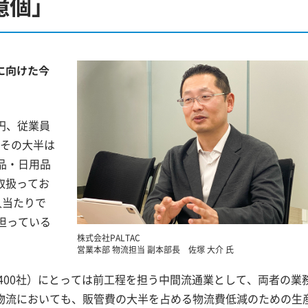
億個」
に向けた今
円、従業員
、その大半は
品・日用品
取扱ってお
人当たりで
担っている
株式会社PALTAC
営業本部 物流担当 副本部長 佐塚 大介 氏
400社）にとっては前工程を担う中間流通業として、両者の業
物流においても、販管費の大半を占める物流費低減のための生