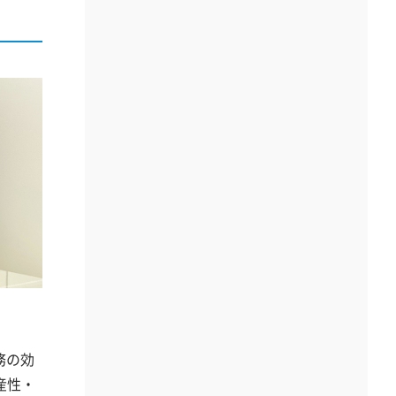
務の効
産性・