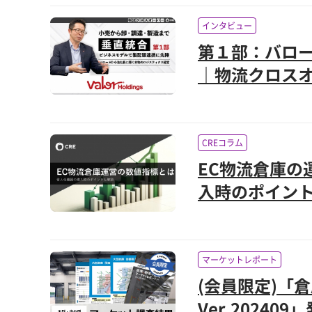
インタビュー
第１部：バロ
｜物流クロスオ
CREコラム
EC物流倉庫の
入時のポイン
マーケットレポート
(会員限定)「
Ver.20240