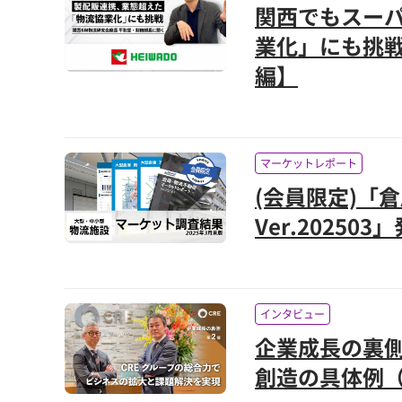
関西でもスー
業化」にも挑
編】
マーケットレポート
(会員限定)「
Ver.20250
インタビュー
企業成長の裏
創造の具体例（