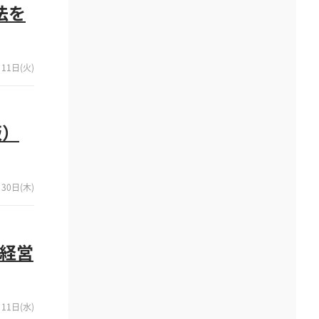
法を
11日(火)
版）
30日(木)
経営
11日(水)