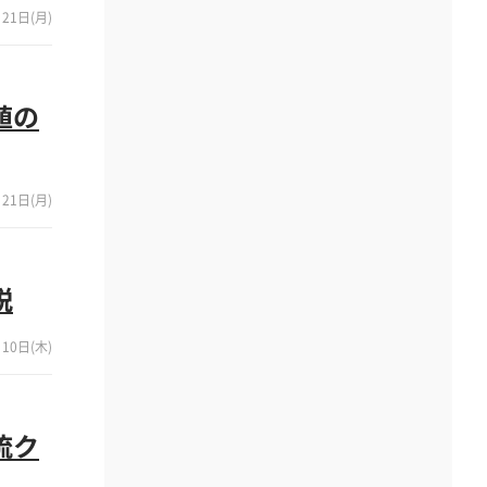
21日(月)
値の
21日(月)
説
10日(木)
流ク