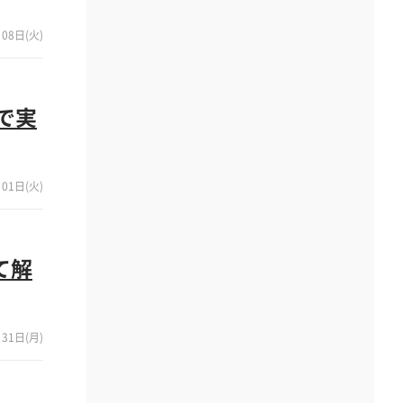
08日(火)
で実
01日(火)
て解
31日(月)