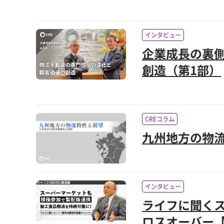
インタビュー
企業成長の裏
創造（第1部）
CREコラム
九州地方の物
インタビュー
ライフに聞く
ロスオーバー