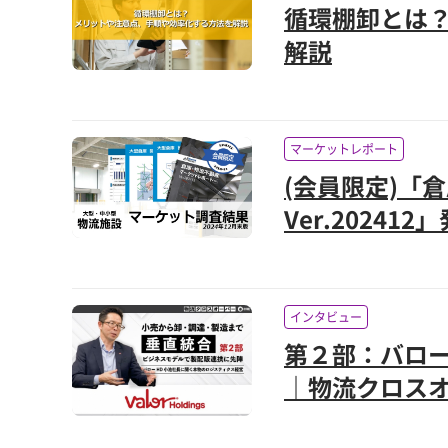
循環棚卸とは
解説
マーケットレポート
(会員限定)「
Ver.20241
インタビュー
第２部：バロ
｜物流クロスオ