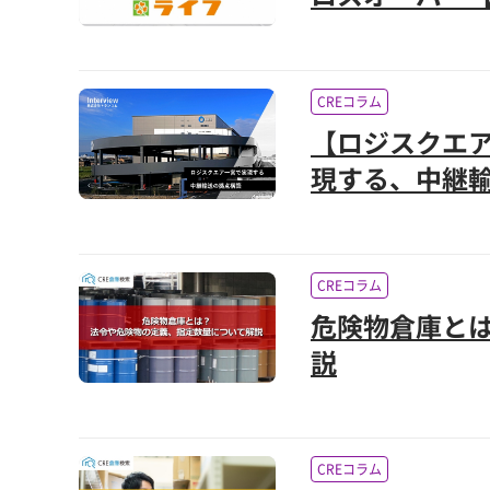
CREコラム
【ロジスクエア
現する、中継
CREコラム
危険物倉庫と
説
CREコラム