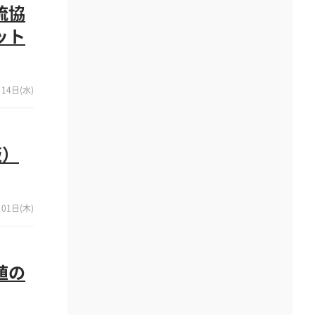
流協
ット
14日(水)
版）
01日(木)
値の