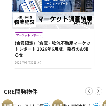
マーケットレポート
(会員限定)「倉庫・物流不動産マーケッ
トレポート 2026年6月版」発行のお知
らせ
2026年07月30日(木)
CRE開発物件
募集中
ロジスクエアふじみ野A
募集中
（仮称）宮城大和プロジェクト